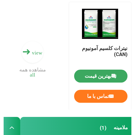
کود نیتروژن پتاسیم
کود مرکب
نیترات کلسیم آمونیوم
view
نیترات کلسیم آمونیوم (CAN)
(CAN)
مشاهده همه
ملامینه
all
بهترین قیمت
بیومتانول
تماس با ما
اوره درجه خودرو
ملامینه
(1)
پلاستیک POM