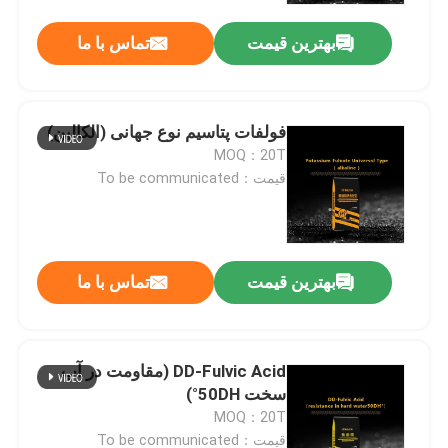
بهترین قیمت
تماس با ما
فولفات پتاسیم نوع جهانی (الکالین)
MOQ：20T
قیمت：To be communicated
بهترین قیمت
تماس با ما
صفحه اصلی
DD-Fulvic Acid (مقاومت در آب
محصولات
سخت 50DH°)
MOQ：20T
فیلم های
قیمت：To be communicated