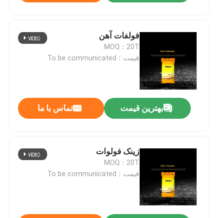
فولفات آهن
MOQ：20T
قیمت：To be communicated
بهترین قیمت
تماس با ما
زینک فولوات
MOQ：20T
قیمت：To be communicated