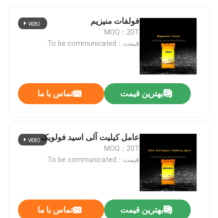
فولفات منیزیم
MOQ：20T
قیمت：To be communicated
بهترین قیمت
تماس با ما
عامل کیلیت آلی اسید فولویک
MOQ：20T
قیمت：To be communicated
بهترین قیمت
تماس با ما