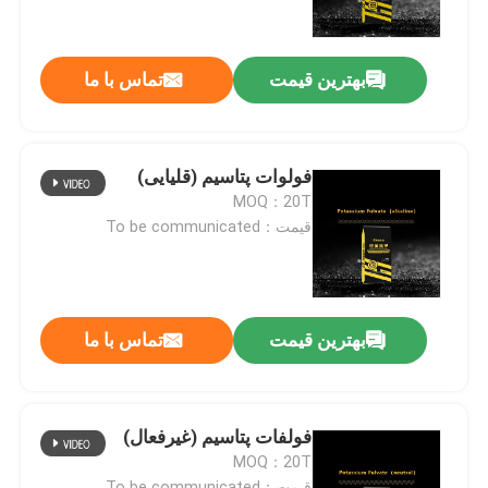
درباره ما
بهترین قیمت
تماس با ما
تور کارخانه
فولوات پتاسیم (قلیایی)
کنترل کیفیت
MOQ：20T
قیمت：To be communicated
با ما تماس بگیرید
اخبار
بهترین قیمت
تماس با ما
موارد
فولفات پتاسیم (غیرفعال)
MOQ：20T
اوره
قیمت：To be communicated