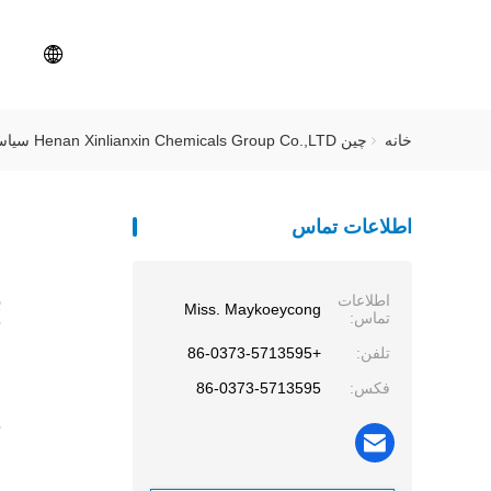
خانه
چین Henan Xinlianxin Chemicals Group Co.,LTD سیاست حفظ حریم خصوصی
اطلاعات تماس
ب
اطلاعات
Miss. Maykoeycong
تماس:
تلفن:
+86-0373-5713595
فکس:
86-0373-5713595
م