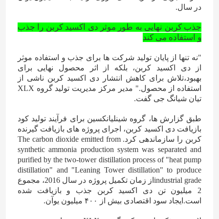
در سال.
جذب کربن نهایی به طور موثر دی اکسید کربن را جذب
و استفاده می کند
"نه تنها از پایان تولید شرکت ها برای جذب و استفاده موثر
از دی اکسید کربن، بلکه از اثر محصول نهایی برای
بهبود،تلاش برای کاهش انتشار دی اکسید کربن ناشی از
استفاده از محصول." مدیر مرکز مدیریت تولید گروه XLX
تیان شیانگ جی گفت.
طبق گزارش ها، گروه شینلیانکسین برای فرآیند تولید کود
بازیافت دی اکسید کربن، اجرای پروژه های بازیافت گیرنده
کربن را سازماندهی کرد. The carbon dioxide emitted from
synthetic ammonia production system was separated and
purified by the two-tower distillation process of "heat pump
distillation" and "Leaning Tower distillation" to produce
industrial gradeاز زمان تکمیل پروژه در سال 2016، مجموع
2 میلیون تن دی اکسید کربن جذب و بازیافت شده
است.ایجاد سود اقتصادی بیش از ۴۰۰ میلیون یوآن.