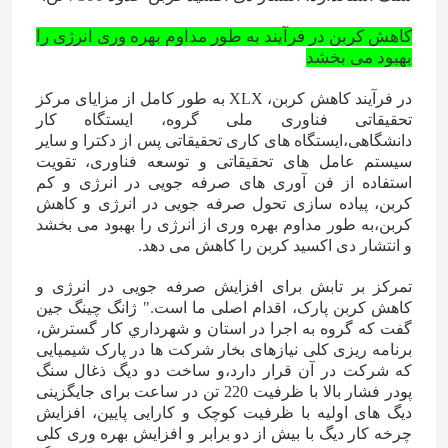
کاهش کربن در فرآیند به طور مداوم بهره وری انرژی را
کود نیتروژن پتاسیم
بهبود می بخشد
در فرآیند کاهش کربن، XLX به طور کامل از مزایای مرکز
کود مرکب
تحقیقاتی فناوری ملی گروه، ایستگاه کار
دانشگاهی،ایستگاه های کاری تحقیقاتی پس از دکترا و سایر
سیستم عامل های تحقیقاتی و توسعه فناوری، تقویت
نیترات کلسیم آمونیوم (CAN)
استفاده از فن آوری های صرفه جویی در انرژی و کم
کربن، پیاده سازی تحول صرفه جویی در انرژی و کاهش
کربن،به طور مداوم بهره وری از انرژی را بهبود می بخشد
ملامینه
و انتشار دی اکسید کربن را کاهش می دهد.
تمرکز بر تابش برای افزایش صرفه جویی در انرژی و
بیومتانول
کاهش کربن پارک، اقدام اصلی ما است." ژانگ چينگ جين
گفت که گروه به اجرا در استان و شهرداري کار گسترش،
برنامه ریزی کلی نیازهای بخار شرکت ها در پارک شیمیایی
اوره درجه خودرو
که شرکت در آن قرار دارد،و ساخت دو دیگ ذغال سنگ
پودر فشار بالا با ظرفیت 220 تن در ساعت برای جایگزینی
دیگ های اولیه با ظرفیت کوچک و کارایی پایین، افزایش
پلاستیک POM
چرخه کار دیگ با بیش از دو برابر و افزایش بهره وری کلی