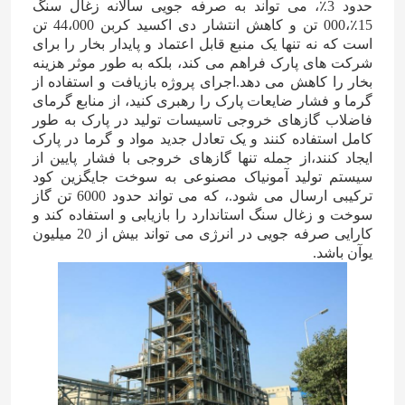
حدود 3٪، می تواند به صرفه جویی سالانه زغال سنگ
15٪،000 تن و کاهش انتشار دی اکسید کربن 44،000 تن
الکل فورفوریل
است که نه تنها یک منبع قابل اعتماد و پایدار بخار را برای
شرکت های پارک فراهم می کند، بلکه به طور موثر هزینه
بخار را کاهش می دهد.اجرای پروژه بازیافت و استفاده از
DMF
گرما و فشار ضایعات پارک را رهبری کنید، از منابع گرمای
فاضلاب گازهای خروجی تاسیسات تولید در پارک به طور
کامل استفاده کنند و یک تعادل جدید مواد و گرما در پارک
اسید هومیک
ایجاد کنند،از جمله تنها گازهای خروجی با فشار پایین از
سیستم تولید آمونیاک مصنوعی به سوخت جایگزین کود
ترکیبی ارسال می شود.، که می تواند حدود 6000 تن گاز
سوخت و زغال سنگ استاندارد را بازیابی و استفاده کند و
کارایی صرفه جویی در انرژی می تواند بیش از 20 میلیون
یوآن باشد.