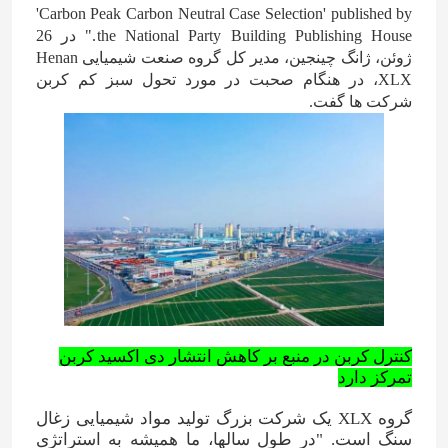
'Carbon Peak Carbon Neutral Case Selection' published by
the National Party Building Publishing House." در 26
ژوئن، ژانگ چینجین، مدیر کل گروه صنعت شیمیایی Henan
XLX، در هنگام صحبت در مورد تحول سبز کم کربن
شرکت ها گفت.
کنترل کربن در منبع بر کاهش انتشار دی اکسید کربن
تمرکز دارد
گروه XLX یک شرکت بزرگ تولید مواد شیمیایی زغال
سنگ است. "در طول سالها، ما همیشه به استراتژی