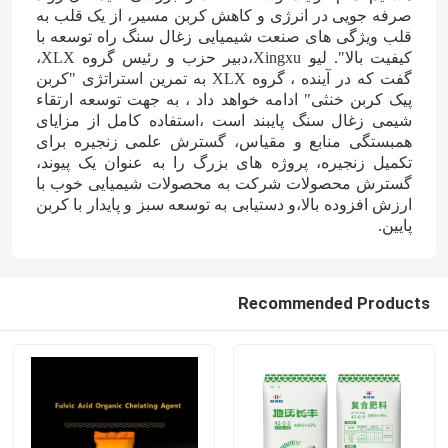
صرفه جویی در انرژی و کاهش کربن مسیر، از یک قلب به
قلب ویژگی های صنعت شیمیایی زغال سنگ راه توسعه با
کیفیت بالا". لیو Xingxu،دبیر حزب و رئیس گروه XLX،
گفت که در آینده ، گروه XLX به تمرین استراتژی "کربن
پیک کربن خنثی" ادامه خواهد داد ، به جهت توسعه ارتقاء
شیمی زغال سنگ پایبند است ،استفاده کامل از مزایای
همبستگی منابع و مقیاس، گسترش علمی زنجیره برای
تکمیل زنجیره، پروژه های بزرگ را به عنوان یک پیوند،
گسترش محصولات شرکت به محصولات شیمیایی خوب با
ارزش افزوده بالا،و دستیابی به توسعه سبز و پایدار با کربن
پایین.
Recommended Products