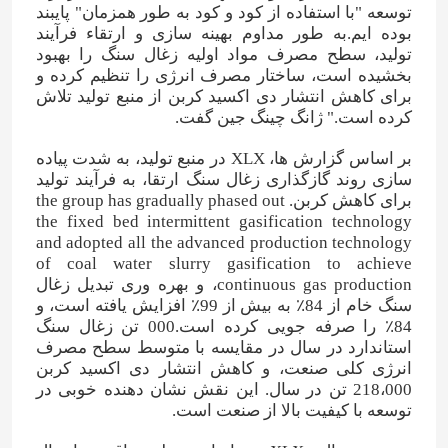
توسعه "با استفاده از کود و کود به طور همزمان" پایبند
بوده ایم.به طور مداوم بهینه سازی و ارتقاء فرآیند
تولید، سطح مصرف مواد اولیه زغال سنگ را بهبود
بخشیده است، ساختار مصرف انرژی را تنظیم کرده و
برای کاهش انتشار دی اکسید کربن از منبع تولید تلاش
کرده است." ژانگ چينگ جين گفت.
بر اساس گزارش ها، XLX در منبع تولید، به شدت پیاده
سازی روند گازگذاری زغال سنگ ارتقا، به فرآیند تولید
برای کاهش کربن. the group has gradually phased out
the fixed bed intermittent gasification technology
and adopted all the advanced production technology
of coal water slurry gasification to achieve
continuous gas production، و بهره وری تبدیل زغال
سنگ خام از 84٪ به بیش از 99٪ افزایش یافته است، و
صفحه اصلی
84٪ را صرفه جویی کرده است.000 تن زغال سنگ
استاندارد در سال در مقایسه با متوسط سطح مصرف
انرژی کلی صنعت، و کاهش انتشار دی اکسید کربن
محصولات
218،000 تن در سال. این نقش نشان دهنده خوبی در
توسعه با کیفیت بالا از صنعت است.
فیلم های