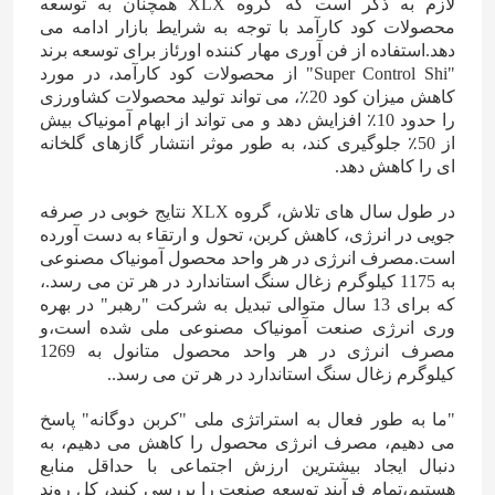
لازم به ذکر است که گروه XLX همچنان به توسعه
محصولات کود کارآمد با توجه به شرایط بازار ادامه می
دهد.استفاده از فن آوری مهار کننده اورئاز برای توسعه برند
"Super Control Shi" از محصولات کود کارآمد، در مورد
کاهش میزان کود 20٪، می تواند تولید محصولات کشاورزی
را حدود 10٪ افزایش دهد و می تواند از ابهام آمونیاک بیش
از 50٪ جلوگیری کند، به طور موثر انتشار گازهای گلخانه
ای را کاهش دهد.
در طول سال های تلاش، گروه XLX نتایج خوبی در صرفه
جویی در انرژی، کاهش کربن، تحول و ارتقاء به دست آورده
است.مصرف انرژی در هر واحد محصول آمونیاک مصنوعی
به 1175 کیلوگرم زغال سنگ استاندارد در هر تن می رسد.،
که برای 13 سال متوالی تبدیل به شرکت "رهبر" در بهره
وری انرژی صنعت آمونیاک مصنوعی ملی شده است،و
مصرف انرژی در هر واحد محصول متانول به 1269
کیلوگرم زغال سنگ استاندارد در هر تن می رسد..
"ما به طور فعال به استراتژی ملی "کربن دوگانه" پاسخ
می دهیم، مصرف انرژی محصول را کاهش می دهیم، به
دنبال ایجاد بیشترین ارزش اجتماعی با حداقل منابع
هستیم،تمام فرآیند توسعه صنعت را بررسی کنید، کل روند