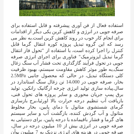
استفاده فعال از فن آوری پیشرفته و قابل استفاده برای
صرفه جویی در انرژی و کاهش کربن یکی دیگر از اقدامات
برای انجام کار خوب در روند کاهش کربن است.به نظر می
رسد که این گروه تبدیل پروژه کوره انتقال گرما قابل
کنترل را اجرا کرده است، با استفاده از "تحول فاز انتقال
گرما تبدیل ایزوترمیک" فناوری برای اجرای انرژی صرفه
جویی در تحول فرآیند گازگذاری تحت فشار آب سنگ زغال
سنگ,به طور موثر کاهش مقاومت سیستم، بهبود ظرفیت
کلی دستگاه تبدیل، در حالی که محصول جانبی 2.5MPa
بخار، صرفه جویی در 14،000 تن زغال سنگ استاندارد در
سال.پیاده سازی تولید انرژی چرخه ارگانیک رانکین، تولید
برق پمپ جریان محوری و سایر پروژه های تحول فنی،
بازیافت آب تنظیم درجه حرارت بالا اورئیا،برج بازسازی
گرمای شستشوی متانول با دمای پایین، بخار مخلوط
متانول و آب گردش کننده، بازگشت آب و سایر سیستم
های گرما و فشار باقیمانده با درجه پایین، برای دستیابی به
صرفه جویی در انرژی بیش از 10 میلیون درجه در سال،
صرفه جویی در هزینه های انرژی نزدیک به 7 میلیون یوآن