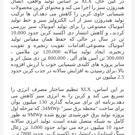
در عین حال، XLX بر اساس تولید واقعی، اتصال
هیدروژن سبز را اجرا می کند و محتوای کربن محصولات
شیمیایی حاوی کربن را کاهش می دهد.آن ها ترکیب
درباره ما
تولید هیدروژن سبز از آب الکترولیز سبز و خط تولید
آمونیاک مصنوعی را برای تولید آمونیاک سبز بررسی
کردند.، و کاهش انتشار دی اکسید کربن حدود 10،000
تور کارخانه
تن در سال در حالی که حفظ همان مقیاس تولید
آمونیاک مصنوعی.اقدامات تقویت زنجیره و تقویت
زنجیره، ایجاد تولید سالانه 120،000 تن ملامین ،
کنترل کیفیت
300،000 تن آمین های آلی ، 800،000 تن دی متیل اتر و
سایر پروژه های کلیدی شیمیایی خوب با ارزش افزوده
بالا ،برای رسیدن به افزایش سالانه در جذب کربن حدود
با ما تماس بگیرید
2.5 ميليون تن
بر این اساس، XLX تنظیم ساختار مصرف انرژی را
اخبار
تسریع می کند و کربن را به انرژی سبز کاهش می
دهد.برنامه ای برای سرمایه گذاری 130 میلیون یوآن
برای ساخت "محطه برق سبز" 34MWp، که مرحله اول
موارد
پروژه تولید برق خورشیدی توزیع شده 9MWp به طور
کامل به شبکه متصل شده است، تولید انرژی سالانه
حدود 10 میلیون درجه می تواند حدود 3،000 تن زغال
اوره
سنگ استاندارد، انتشار دی اکسید کربن حدود 7800 تن.