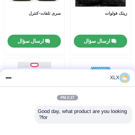
زینک فولوات
سری تلفات-کنترل
درباره ما
تور کارخانه
ارسال سؤال
ارسال سؤال
کنترل کیفیت
با ما تماس بگیرید
XLX
اخبار
2:37 PM
Good day, what product are you looking 
موارد
for?
کود ترکیبی ویژه برای گندم
سری کود محلول آب
اوره