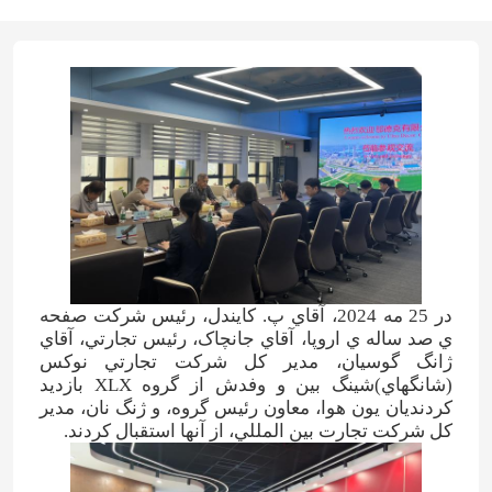
در 25 مه 2024، آقاي پ. کايندل، رئيس شرکت صفحه
ي صد ساله ي اروپا، آقاي جانچاک، رئيس تجارتي، آقاي
ژانگ گوسيان، مدير کل شرکت تجارتي نوکس
(شانگهاي)شينگ بين و وفدش از گروه XLX بازدید
کردنديان يون هوا، معاون رئيس گروه، و ژنگ نان، مدير
کل شرکت تجارت بين المللي، از آنها استقبال کردند.