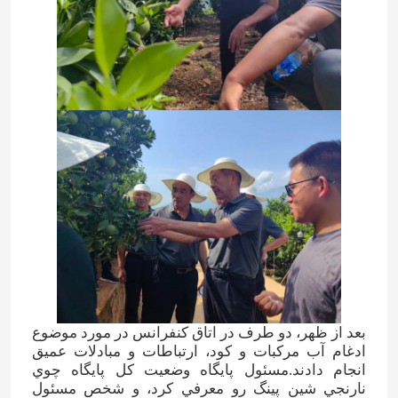
کود نیتروژن پتاسیم
کود مرکب
نیترات کلسیم آمونیوم (CAN)
ملامینه
بیومتانول
اوره درجه خودرو
بعد از ظهر، دو طرف در اتاق کنفرانس در مورد موضوع
ادغام آب مرکبات و کود، ارتباطات و مبادلات عمیق
انجام دادند.مسئول پايگاه وضعيت کل پايگاه چوي
پلاستیک POM
نارنجي شين پينگ رو معرفي کرد، و شخص مسئول