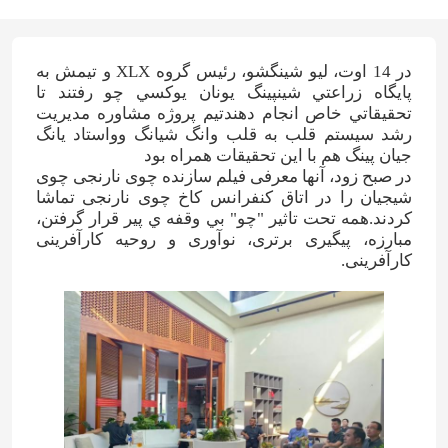
در 14 اوت، ليو شينگشو، رئيس گروه XLX و تيمش به
پايگاه زراعتي شينپينگ يونان يوکسي چو رفتند تا
تحقيقاتي خاص انجام دهندتیم پروژه مشاوره مدیریت
رشد سیستم قلب به قلب وانگ شیانگ وواستاد يانگ
جيان پينگ هم با اين تحقيقات همراه بود
در صبح زود، آنها معرفی فیلم سازنده چوی نارنجی چوی
شیجیان را در اتاق کنفرانس کاخ چوی نارنجی تماشا
کردند.همه تحت تاثير "چو" بي وقفه ي پير قرار گرفتن،
مبارزه، پیگیری برتری، نوآوری و روحیه کارآفرینی
کارآفرینی.