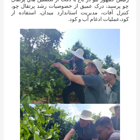
چو پرسيد، درک عميق از خصوصيات رشد پرتقال چو،
کنترل آفات، مديريت استاندارد ميدان، استفاده از
درباره ما
کود،عملیات ادغام آب و کود.
تور کارخانه
کنترل کیفیت
با ما تماس بگیرید
اخبار
موارد
اوره