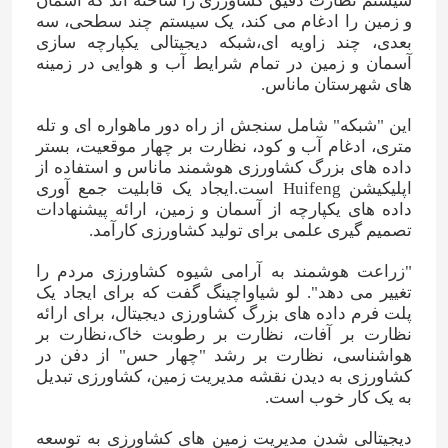
سیستم نظارت دقیق کشاورزی را ساخته اند که آسمان
و زمین را ادغام می کند، یک سیستم چند سطحی، سه
بعدی، چند زاویه ای،شبکه دیجیتالی یکپارچه سازی
درباره ما
آسمان و زمین در تمام شرایط آب و هوایی در زمینه
های شهرستان ماناس.
تور کارخانه
این "شبکه" شامل سنجش از راه دور ماهواره ای و تله
متری، ادغام آب و کود، نظارت بر چهار موقعیت، بستر
داده های بزرگ کشاورزی هوشمند ماناس و استفاده از
کنترل کیفیت
اپلیکیشن Huifeng است.ایجاد یک قابلیت جمع آوری
داده های یکپارچه از آسمان و زمین، ارائه پیشنهادات
تصمیم گیری علمی برای تولید کشاورزی کارآمد.
با ما تماس بگیرید
"زراعت هوشمند به آرامی شیوه کشاورزی مردم را
تغییر می دهد". لو شیاواچینگ گفت که برای ایجاد یک
اخبار
پلت فرم داده های بزرگ کشاورزی دیجیتال، برای ارائه
نظارت بر آفات، نظارت بر رطوبت خاک،نظارت بر
هواشناسی، نظارت بر رشد "چهار حس" از دفن در
موارد
کشاورزی به دیدن نقشه مدیریت زمین، کشاورزی تبدیل
به یک کار خوب است.
اوره
دیجیتالی شدن مدیریت زمین های کشاورزی به توسعه