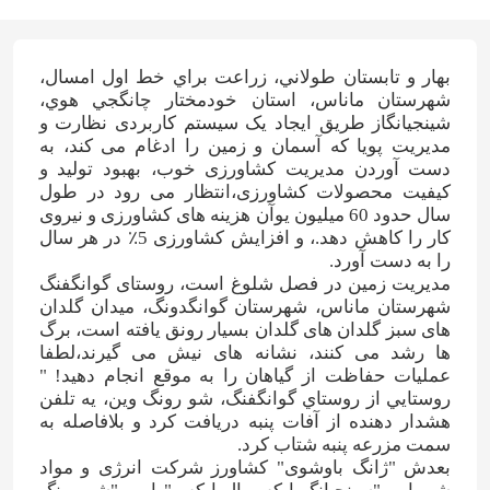
بهار و تابستان طولاني، زراعت براي خط اول امسال،
شهرستان ماناس، استان خودمختار چانگجي هوي،
شينجيانگاز طریق ایجاد یک سیستم کاربردی نظارت و
مدیریت پویا که آسمان و زمین را ادغام می کند، به
دست آوردن مدیریت کشاورزی خوب، بهبود تولید و
کیفیت محصولات کشاورزی،انتظار می رود در طول
سال حدود 60 میلیون یوآن هزینه های کشاورزی و نیروی
کار را کاهش دهد.، و افزایش کشاورزی 5٪ در هر سال
را به دست آورد.
مدیریت زمین در فصل شلوغ است، روستای گوانگفنگ
شهرستان ماناس، شهرستان گوانگدونگ، میدان گلدان
های سبز گلدان های گلدان بسیار رونق یافته است، برگ
ها رشد می کنند، نشانه های نیش می گیرند،لطفا
عملیات حفاظت از گیاهان را به موقع انجام دهید! "
روستايي از روستاي گوانگفنگ، شو رونگ وين، يه تلفن
هشدار دهنده از آفات پنبه دریافت کرد و بلافاصله به
سمت مزرعه پنبه شتاب کرد.
بعدش "ژانگ باوشوی" کشاورز شرکت انرژی و مواد