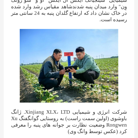
شیمیایی "سینجیانگ ایکس ال ایکس" او و "شو رونگ
وِن" وارد میدان پنبه شدندشاهد مقیاس رشد وارد شده
در خاک نشان داد که ارتفاع گلدان پنبه به 24 سانتی متر
رسیده است.
شرکت انرژی و شیمیایی Xinjiang XLX، LTD. ژانگ
باوشوی (اولین سمت راست) به روستایی گوانگفنگ Xu
Rongwen وضعیت نظارت بر جوانه های پنبه را معرفی
کرد (عکس توسط وانگ وی)