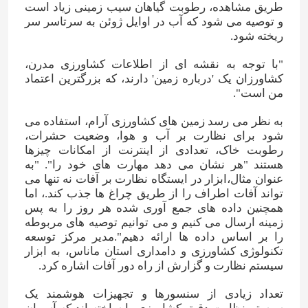
طریق مشاهده، رطوبت گیاهان سیب زمینی زیاد است
و توصیه می شود که آب در اوایل ژوئن به سرتاسر سر
ریخته شود.
"با توجه به نقشه ای از اطلاعات کشاورزی مدرن،
کشاورزان یک 'درباره زمین' دارند، که بزرگترین اعتماد
من است".
به نظر می رسد زمین های کشاورزی آرام، استفاده می
شود برای نظارت بر آب و هوا، وضعیت حشرات،
رطوبت خاک، تعدادی از اینترنت از امکانات چیزها
هستند "هر نشان می دهد مهارت های خود را". "به
عنوان مثال،ابزار در ایستگاه نظارت بر آفات نه تنها می
تواند آفات اطراف را از طریق چراغ ها جذب کند.، اما
همچنین داده های جمع آوری شده هر روز را به پس
صفحه اصلی
زمینه ارسال می کنیم و می توانیم توصیه های مربوطه
را بر اساس داده ها ارائه دهیم".مدیر مرکز توسعه
تکنولوژی کشاورزی و دامداری استان ماناس، به ابزار
محصولات
سیستم نظارت و گزارش از راه دور آفات اشاره کرد.
تعداد زیادی از سنسورها و تجهیزات هوشمند یک
فیلم های