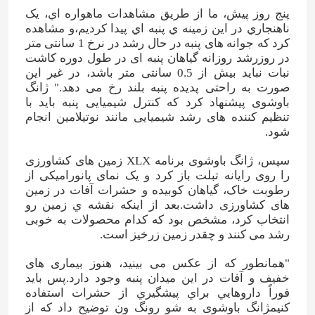
پنج روز پيش، ما از طريق مشاهدات ماهواره اي، يک
ناهنجاري در اين زمينه ي پنبه اي پيدا کرديم،و مشاهده
کرد که جوانه های پنبه در حال رشد در نرخ 1 سانتی متر
در روزرشد روزانه گیاهان پنبه ای در طول دوره کاشت
نبات نباید بیش از 0.5 سانتی متر باشد، در غیر این
صورت به راحتی پدیده پنبه بلند رخ می دهد." ژانگ
باوشوی پیشنهاد کرد که کنترل شیمیایی پنبه باید با
تنظیم کننده های رشد شیمیایی مانند نوتیلامین انجام
شود.
سپس، ژانگ باوشوی برنامه XLX زمین های کشاورزی
را روی رایانه تبلت باز کرد و یک نمای پانورامیکی از
رطوبت خاک، گیاهان کوبیده و حشرات آفات در زمین
های کشاورزی داشت.بعد از اينکه نقشه ي زمين رو
انتخاب کرد، مشخص بود که کدام محصولات به خوبی
رشد می کنند و چقدر زمین زرخیز است.
"همانطور که از عکس می بینید، هنوز بیماری های
خفیف و آفات در این میدان پنبه وجود دارد.پس بايد
فوراً داروهايي براي پيشگيري از حشرات استفاده
کنيمژانگ باوشوی به شو رونگ ون توضیح داد که از