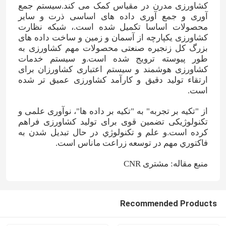
کشاورزی مدرن در مقیاس کمک می کند.سیستم جمع
آوری و جمع آوری داده های اساسی ذرت و سایر
کود نیتروژن پتاسیم
محصولات اساسا تکمیل شده است.، شبکه نظارت
کشاورزی یکپارچه از آسمان و زمین و ساخت داده های
بزرگ کل زنجیره صنعتی محصولات مهم کشاورزی به
کود مرکب
طور پیوسته ترویج شده است.و سیستم خدمات
کشاورزی هوشمند و سیستم اعتباری کشاورزان برای
ارتقاء تولید دقیق و کارآمد کشاورزی عمیق تر شده
نیترات کلسیم آمونیوم (CAN)
است.
از "تکیه بر تجربه" به "تکیه بر داده ها"، نوآوری علمی و
تکنولوژیکی تضمین قوی برای تولید کشاورزی فراهم
ملامینه
کرده است.و علم و تکنولوژي در حال تبدیل شدن به
فاکتوري مهم در توسعه زراعت ماناس است.
بیومتانول
منبع مقاله: مشتری CNR
اوره درجه خودرو
Recommended Products
پلاستیک POM