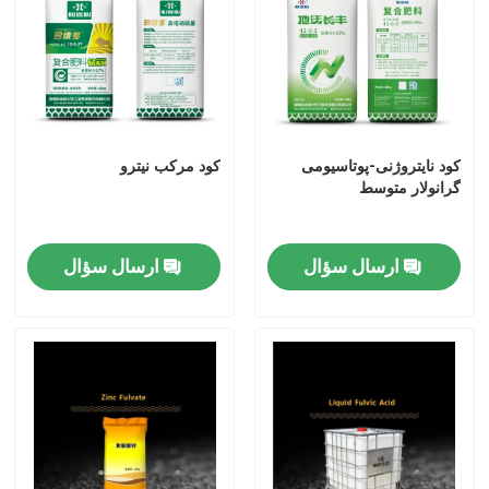
الکل فورفوریل
DMF
کود نایتروژنی-پوتاسیومی
کود مرکب نیترو
گرانولار متوسط
اسید هومیک
ارسال سؤال
ارسال سؤال