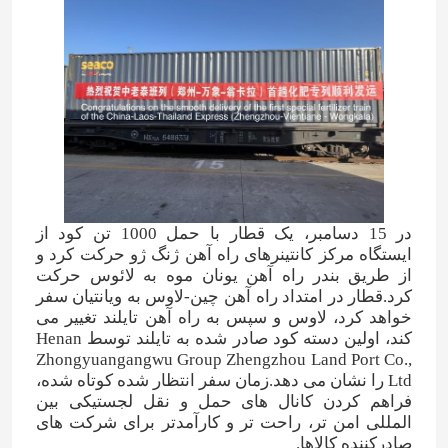
در 15 دسامبر، یک قطار با حمل 1000 تن کود از
ایستگاه مرکز کانتینرهای راه آهن ژنگ ژو حرکت کرد و
از طریق بندر راه آهن یونان موه به لائوس حرکت
کرد.قطار در امتداد راه آهن چين-لاوس به ويانتيان سفر
خواهد کرد، لاوس و سپس به راه آهن تایلند تغییر می
کند، اولین دسته کود صادر شده به تایلند توسط Henan
Zhongyuangangwu Group Zhengzhou Land Port Co.,
Ltd را نشان می دهد.زمان سفر انتظار شده کوتاه شده،
فراهم کردن کانال های حمل و نقل لجستیکی بین
المللی امن تر، راحت تر و کارآمدتر برای شرکت های
صادرکننده کالاها.