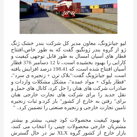
درباره ما
تور کارخانه
لیو جیانژونگ، معاون مدیر کل شرکت بندر خشک ژنگ
ژو از گروه بندر ژونگیو، گفت که به طور خاص،افتتاح
قطار های آسیان امسال به طور قابل توجهی کیفیت و
کنترل کیفیت
کارایی را بهبود بخشیده است.، تا 12 دسامبر 376 قطار
آسیان افتتاح شده است، که 198.41 درصد افزایش یافته
است. لیو جیانژونگ گفت:"بلاک ترن + زنجیره ی سرد"،
با ما تماس بگیرید
"قطار بلوک + مواد عمده"، مشکل مشکلات واردات و
صادرات شرکت های هنان را حل کرد، کانال های حمل و
نقل جدید را برای شرکت های تجارت خارجی هنان
اخبار
برای" رفتن به خارج از کشور" باز کرد.و ثبات زنجیره
تامین تجارت خارجی و زنجیره صنعتی را تضمین کرد.. "
موارد
با بهبود کیفیت محصولات کود چینی، بیشتر و بیشتر
مشتریان خارجی محصولات چینی را انتخاب می کنند،
بازار خارج از کشور گروه XLX نیز در حال گسترش
اوره