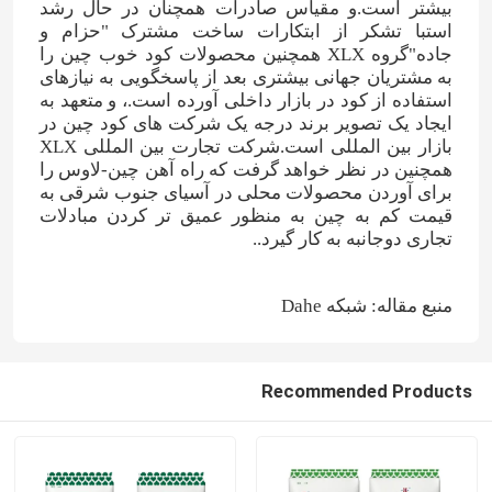
بیشتر است.و مقیاس صادرات همچنان در حال رشد
استبا تشکر از ابتکارات ساخت مشترک "حزام و
جاده"گروه XLX همچنین محصولات کود خوب چین را
کود نیتروژن پتاسیم
به مشتریان جهانی بیشتری بعد از پاسخگویی به نیازهای
استفاده از کود در بازار داخلی آورده است.، و متعهد به
ایجاد یک تصویر برند درجه یک شرکت های کود چین در
کود مرکب
بازار بین المللی است.شرکت تجارت بین المللی XLX
همچنین در نظر خواهد گرفت که راه آهن چین-لاوس را
برای آوردن محصولات محلی در آسیای جنوب شرقی به
نیترات کلسیم آمونیوم (CAN)
قیمت کم به چین به منظور عمیق تر کردن مبادلات
تجاری دوجانبه به کار گیرد..
ملامینه
منبع مقاله: شبکه Dahe
بیومتانول
Recommended Products
اوره درجه خودرو
پلاستیک POM