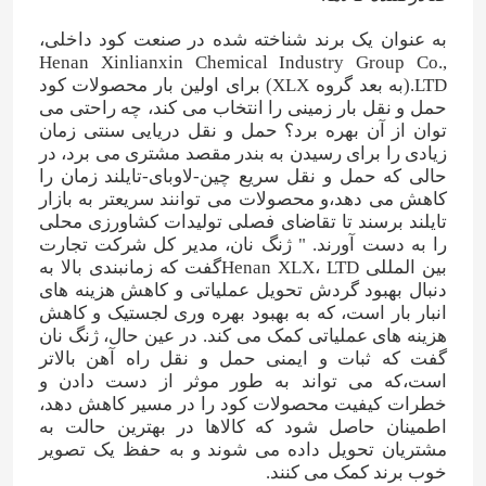
به عنوان یک برند شناخته شده در صنعت کود داخلی،
Henan Xinlianxin Chemical Industry Group Co.,
LTD.(به بعد گروه XLX) برای اولین بار محصولات کود
حمل و نقل بار زمینی را انتخاب می کند، چه راحتی می
توان از آن بهره برد؟ حمل و نقل دریایی سنتی زمان
زیادی را برای رسیدن به بندر مقصد مشتری می برد، در
حالی که حمل و نقل سریع چین-لاوبای-تایلند زمان را
کاهش می دهد،و محصولات می توانند سریعتر به بازار
تایلند برسند تا تقاضای فصلی تولیدات کشاورزی محلی
را به دست آورند. " ژنگ نان، مدیر کل شرکت تجارت
بین المللی Henan XLX، LTDگفت که زمانبندی بالا به
دنبال بهبود گردش تحویل عملیاتی و کاهش هزینه های
انبار بار است، که به بهبود بهره وری لجستیک و کاهش
هزینه های عملیاتی کمک می کند. در عین حال، ژنگ نان
گفت که ثبات و ایمنی حمل و نقل راه آهن بالاتر
است،که می تواند به طور موثر از دست دادن و
خطرات کیفیت محصولات کود را در مسیر کاهش دهد،
اطمینان حاصل شود که کالاها در بهترین حالت به
مشتریان تحویل داده می شوند و به حفظ یک تصویر
خوب برند کمک می کنند.