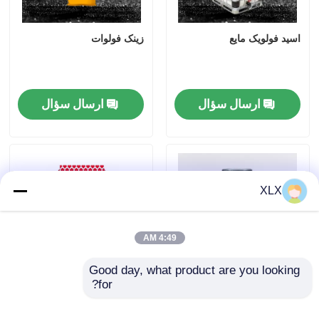
اسید فولویک مایع
زینک فولوات
ارسال سؤال
ارسال سؤال
XLX
4:49 AM
Good day, what product are you looking 
for?
DMF
کود ترکیبی اسید آمینه