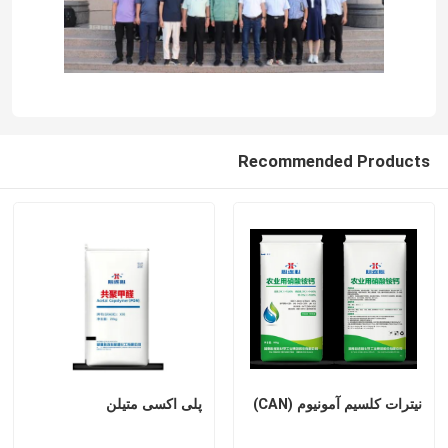
کود نیتروژن پتاسیم
کود مرکب
Recommended Products
نیترات کلسیم آمونیوم (CAN)
ملامینه
بیومتانول
اوره درجه خودرو
نیترات کلسیم آمونیوم (CAN)
پلی اکسی متیلن
پلاستیک POM