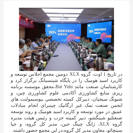
در تاریخ 1 اوت، گروه XLX دومین مجمع اجلاس توسعه و
کاربرد اسید هومیک را در پایگاه شینسیانگ برگزار کرد و
کارشناسان صنعت مانند Bai Yulu،محقق موسسه برنامه
ریزی منابع کشاورزی آکادمی علوم کشاورزی چین، و
شيونگ سيجيان، دبيرکل کميته تخصصي بيوسيمولنت هاي
انجمن صنعت نمک غير ارگانیک چينبرای انجام مبادلات
عمیق در مورد توسعه و کاربرد اسید هومیک و روند توسعه
صنعتلیو شینگشو، دبیر کمیته حزب و رئیس هیئت مدیره
گروه XLX، ژانگ چینگ جین، مدیر کل گروه، و جیا
سینچائو، معاون مدیر کل گروه،در اين مجمع حضور داشته.