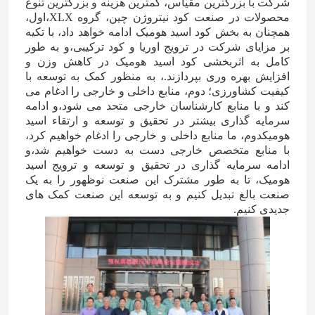
شرکت با بزرگترین مقیاس، کمترین هزینه و بزرگترین تنوع
محصولات در صنعت کود نیتروژن چین، گروه XLX،اول،
همچنان به بخش کود اسید هومیک ادامه خواهد داد، با تکیه
درباره ما
بر مزایای شرکت در ترویج اوریا و کود ترکیبی،و به طور
کامل به اثربخشی کود اسید هومیک در کاهش وزن و
افزایش بهره وری بپردازند.، به منظور کمک به توسعه با
تور کارخانه
کیفیت کشاورزی؛ دوم، منابع داخلی و خارجی را ادغام می
کند و با منابع کارشناسان خارجی متحد می شود،و ادامه
سرمایه گذاری بیشتر در تحقیق و توسعه و ارتقاء اسید
کنترل کیفیت
هومیکدوم، ما منابع داخلی و خارجی را ادغام خواهیم کرد،
با منابع متخصص خارجی دست به دست خواهیم شد،و
ادامه سرمایه گذاری در تحقیق و توسعه و ترویج اسید
با ما تماس بگیرید
هومیک، تا به طور مشترک این صنعت نوظهور را به یک
صنعت بالغ تبدیل کنیم و به توسعه این صنعت کمک های
جدیدی کنیم.
اخبار
موارد
اوره