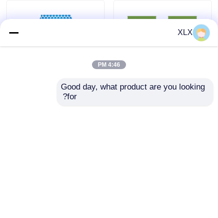
XLX
4:46 PM
Good day, what product are you looking 
for?
سری تلفات-کنترل
کود ترکیبی ویژه برای گندم
ارسال سؤال
ارسال سؤال
خانه
دربارهی ما
تماس با ما
Desktop Site
نقشه سایت
سیاست حفظ حریم خصوصی