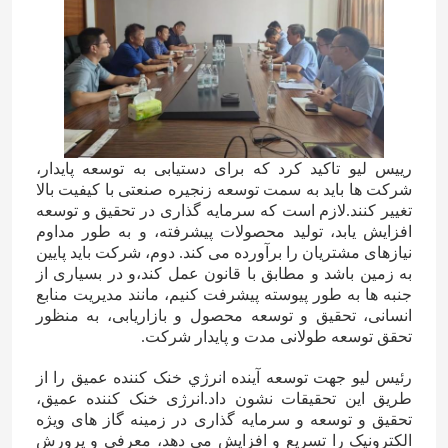
درباره ما
تور کارخانه
رییس لیو تاکید کرد که برای دستیابی به توسعه پایدار،
کنترل کیفیت
شرکت ها باید به سمت توسعه زنجیره صنعتی با کیفیت بالا
تغییر کنند.لازم است که سرمایه گذاری در تحقیق و توسعه
افزایش یابد، تولید محصولات پیشرفته، و به طور مداوم
با ما تماس بگیرید
نیازهای مشتریان را برآورده می کند. دوم، شرکت باید پایین
به زمین باشد و مطابق با قانون عمل کند،و در بسیاری از
جنبه ها به طور پیوسته پیشرفت کنیم، مانند مدیریت منابع
اخبار
انسانی، تحقیق و توسعه محصول و بازاریابی، به منظور
تحقق توسعه طولانی مدت و پایدار شرکت.
موارد
رئيس ليو جهت توسعه آينده انرژي خنک کننده عميق را از
طريق اين تحقيقات نشون داد.انرژی خنک کننده عمیق،
تحقیق و توسعه و سرمایه گذاری در زمینه گاز های ویژه
اوره
الکترونیک را تسریع و افزایش می دهد، معرفی و پرورش