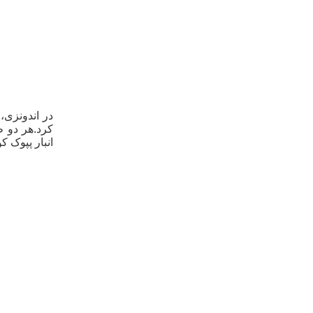
در اندونزی،
کرد.هر دو ط
انبار پپوک 