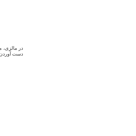
در مالزی، م
دست آوردن د