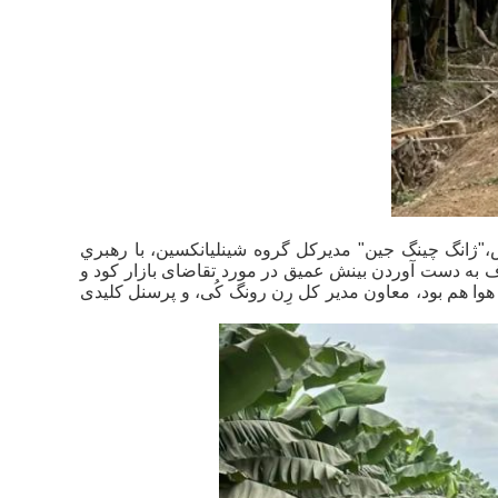
ر اجرای استراتژی بین المللی سازی گروه، از 23 فوریه تا 4 مارس،"ژانگ چينگ جين" مديرکل گروه شينليانکسين، با رهبري
دف به دست آوردن بینش عمیق در مورد تقاضای بازار کود و
هوا هم بود، معاون مدیر کل رِن رونگ کُی، و پرسنل کلیدی