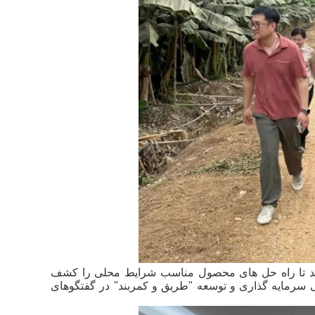
از یک مزارع موز 10،000 هکتاری بازدید کردند تا راه حل های محصول مناسب شرایط محلی را کشف
لی سرمایه گذاری و توسعه "طريق و کمربند" در گفتگوهای