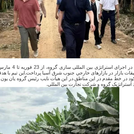
برای تسریع د
يقات بازار در بازارهای خارجي جنوب شرق آسيا پرداخت.این تیم با ه
کود در خط مقدم در این مناطق.در اين هيأت نايب رئيس گروه يان يون 
د استراتژیک گروه و شرکت تجارت بین المللی.