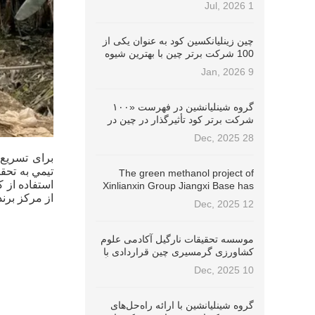
Stewardship Champion (ISC)
1 Jul, 2026
شناخته شد!
چین زینلیانکسین کود به عنوان یکی از
100 شرکت برتر چین با بهترین شیوه
های ESG در سال 2025 توسط باد
9 Jan, 2026
افتخاری شده است.
گروه شینلیانشین در فهرست «۱۰۰
شرکت برتر کود تأثیرگذار در چین در
سال ۲۰۲۵» رتبه ۴ را کسب کرد.
28 Dec, 2025
تيمي به تحق
The green methanol project of
استفاده از 
Xinlianxin Group Jiangxi Base has
از مرکز برن
successfully passed the
12 Dec, 2025
International Sustainable
Development and Carbon
Certification (ISCC EU) پروژه متانول
موسسه تحقیقات نارگیل آکادمی علوم
سبز گروه شینلیانکسین در پایگاه
کشاورزی گرمسیری چین قراردادی با
جیانگسی با موفقیت گواهینامه توسعه
گروه شینلیانشین امضا کرد تا مشترکاً
10 Dec, 2025
پایدار بین المللی و کربن (ISCC EU) را
کودهای مخصوص نارگیل را توسعه
دریافت کرده است.
دهند.
گروه شینلیانشین با ارائه راه‌حل‌های