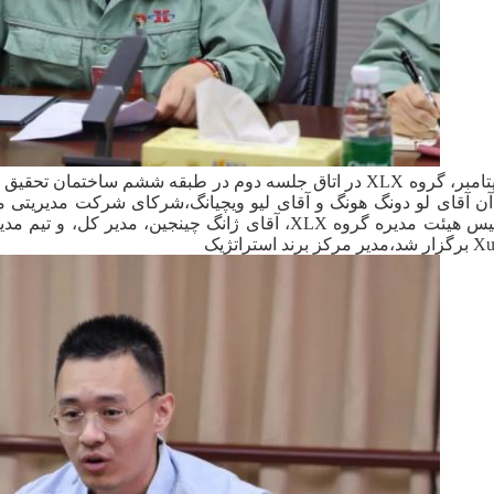
در روز 6 سپتامبر، گروه XLX در اتاق جلسه دوم در طبقه ششم ساخت
آن آقای لو دونگ هونگ و آقای لیو ویچیانگ،شرکای شرکت مدیریتی 