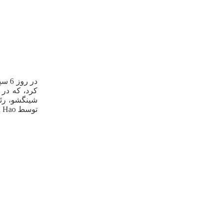
کرد، که در 
توسط Xu Hao برگزار شد،مدير مرکز برند استراتژيک