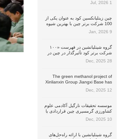
Stewardship Champion (ISC)
1 Jul, 2026
شناخته شد!
چین زینلیانکسین کود به عنوان یکی از
100 شرکت برتر چین با بهترین شیوه
های ESG در سال 2025 توسط باد
9 Jan, 2026
افتخاری شده است.
گروه شینلیانشین در فهرست «۱۰۰
شرکت برتر کود تأثیرگذار در چین در
سال ۲۰۲۵» رتبه ۴ را کسب کرد.
28 Dec, 2025
The green methanol project of
Xinlianxin Group Jiangxi Base has
successfully passed the
12 Dec, 2025
International Sustainable
Development and Carbon
Certification (ISCC EU) پروژه متانول
موسسه تحقیقات نارگیل آکادمی علوم
سبز گروه شینلیانکسین در پایگاه
کشاورزی گرمسیری چین قراردادی با
جیانگسی با موفقیت گواهینامه توسعه
گروه شینلیانشین امضا کرد تا مشترکاً
10 Dec, 2025
پایدار بین المللی و کربن (ISCC EU) را
کودهای مخصوص نارگیل را توسعه
دریافت کرده است.
دهند.
گروه شینلیانشین با ارائه راه‌حل‌های