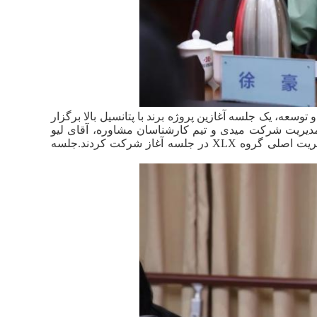
مان تحقیق و توسعه، یک جلسه آغازین پروژه برند با پتانسیل بالا برگزار
مدیریت شرکت میدی و تیم کارشناسان مشاوره، آقای لیو
شینگشو، رئیس هیئت مدیره گروه XLX، آقای ژانگ چینجین، مدیر کل، و تیم مدیریت اصلی گروه XLX در جلسه آغاز شرکت کردند.جلسه