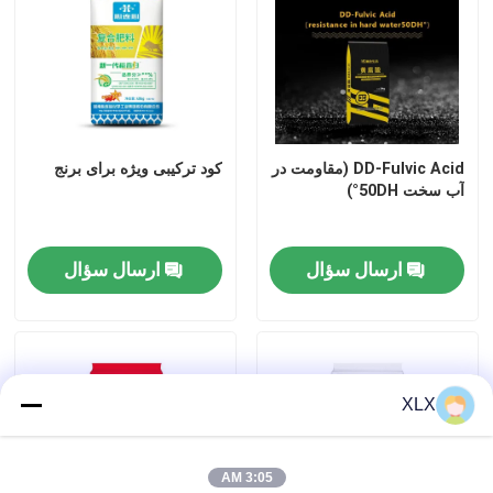
DD-Fulvic Acid (مقاومت در
کود ترکیبی ویژه برای برنج
آب سخت 50DH°)
ارسال سؤال
ارسال سؤال
XLX
3:05 AM