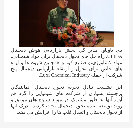
کود نیتروژن پتاسیم
کود مرکب
دی باوباو، مدیر کل بخش بازاریابی هوش دیجیتال
نیترات کلسیم آمونیوم (CAN)
UFIDA، راه حل های تحول دیجیتال برای مواد شیمیایی،
مواد کشاورزی،و صنایع کود و همچنین شیوه ها و ایده
های خاص برای تحول و ارتقاء بازاریابی دیجیتال پنج
ملامینه
شرکت از جمله Luxi Chemical Industry.
این نشست تبادل تجربه تحول دیجیتال، نمایندگان
بیومتانول
برجسته بسیاری از شرکت های شیمیایی را گرد هم
آورد.آنها به طور مشترک در مورد شیوه های موفق و
روند توسعه آینده تحول دیجیتال بحث کردند.، درک آنها
اوره درجه خودرو
از تحول دیجیتال و اتصال قلب ها را افزایش می دهد.
پلاستیک POM