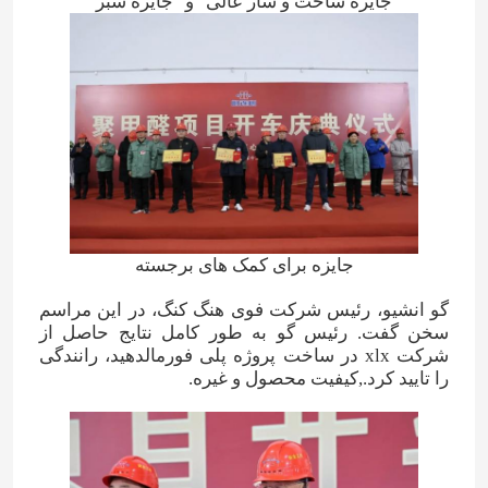
"جایزه ساخت و ساز عالی" و "جایزه سبز"
کود نیتروژن پتاسیم
کود مرکب
نیترات کلسیم آمونیوم (CAN)
ملامینه
جایزه برای کمک های برجسته
گو انشیو، رئیس شرکت فوی هنگ کنگ، در این مراسم
بیومتانول
سخن گفت. رئیس گو به طور کامل نتایج حاصل از
شرکت xlx در ساخت پروژه پلی فورمالدهید، رانندگی
را تایید کرد.,کیفیت محصول و غیره.
اوره درجه خودرو
پلاستیک POM