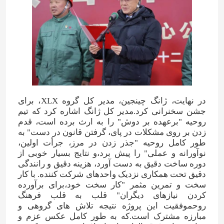
الکل فورفوریل
DMF
اسید هومیک
در نهایت، ژانگ چینجین، مدیر کل گروه XLX، برای
جشن سخنرانی کرد.مدیر کل ژانگ اشاره کرد که تیم
روحیه "برعهده بر دوش" را به ارث برده است، قدم
زدن بر روی مشکلات در پای، گرفتن قانون در دست" به
طور کامل روحیه "جذر زدن در مرز، جرأت اولین،
نوآورانه و عملی" را پیش برد،و نتایج بسیار خوبی از
دوره ساخت دقیق به دست آورد، هزینه دقیق و رانندگی
دقیق تحت همکاری نزدیک واحدهای شرکت کننده. با کار
سخت و تمرین مثمر "کار سخت خود،برای برآورده
کردن نیازهای دیگران" قلب به قلب فرهنگ
روحموفقیت این پروژه نتیجه تلاش های گروهی و
مبارزه مشترک است.که به طور کامل عكس عزم و