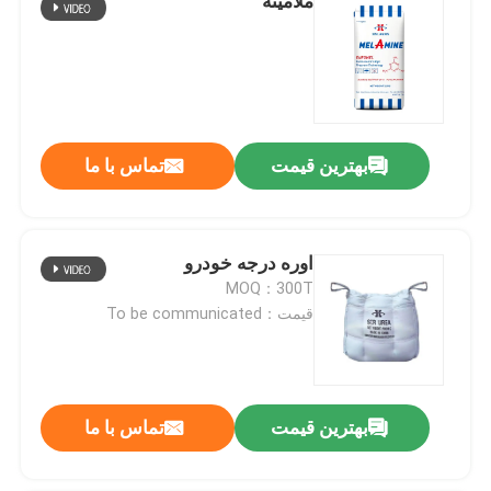
ملامینه
بهترین قیمت
تماس با ما
اوره درجه خودرو
MOQ：300T
قیمت：To be communicated
بهترین قیمت
تماس با ما