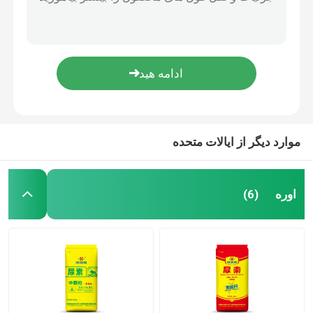
فولوات پتاسیم (قلیایی)
DD-Fulvic Acid (مقاومت در آب سخت 50DH°)
کود نیتروژن پتاسیم
فولفات پتاسیم نوع جهانی (الکالین)
عامل کیلیت آلی اسید فولویک
کود مرکب
اسید فولویک مایع
نیترات کلسیم آمونیوم (CAN)
موارد دیگر از ایالات متحده
ملامینه
اوره
(6)
بیومتانول
اوره درجه خودرو
پلاستیک POM