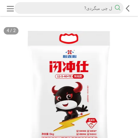
4
/
2