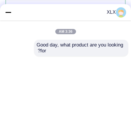
سری کود محلول آب
XLX
3:36 AM
Good day, what product are you looking 
for?
ادامه هید
محصولات توصیه شده
خانه
دربارهی ما
تماس با ما
Desktop Site
نقشه سایت
سیاست حفظ حریم خصوصی