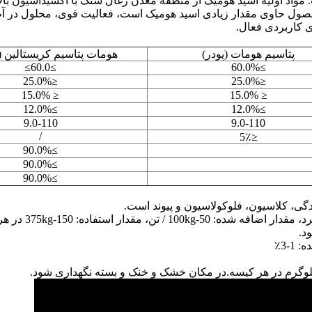
واد اولیه اسید هومیک از منطقه معدن زغال سنگ با اکسیداسیون بالا
صول حاوی مقدار زیادی اسید هومیک است، فعالیت قوی، محلول در آ
 کاربردی فعال.
پتاسیم هومات (پودر)
هومات پتاسیم کریستالین (
≥60.0≥
≥60.0%
≤25.0%
≤25.0%
≤ 15.0%
≤ 15.0%
≥12.0%
≥12.0%
9.0-110
9.0-110
/
≤5٪
≥90.0%
≥90.0%
≥90.0%
دگی، کلاسیون، فلوکولاسیون و پیوند است.
1می توان آن را به عنوان ترکیب کننده NPK استفاده کرد، مقدار اضافه شده: 50-100kg / تن، مقدار استفاده: 150-
در مکان خشک و خنک و بسته نگهداری شود.