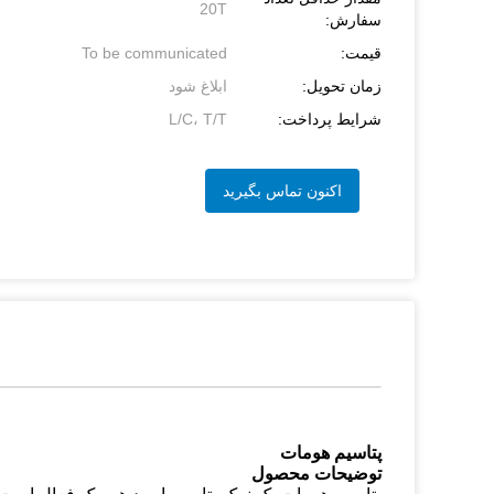
20T
سفارش:
قیمت:
To be communicated
زمان تحویل:
ابلاغ شود
شرایط پرداخت:
L/C، T/T
اکنون تماس بگیرید
پتاسیم هومات
توضیحات محصول