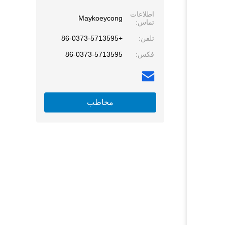
اطلاعات
Maykoeycong
تماس:
تلفن:
+86-0373-5713595
فکس:
86-0373-5713595
مخاطب