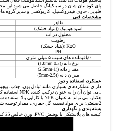
پتاسیم هومات یک نمک پتاسیم اسید هومیک فعال است. م
پای کوه تیان شان در سینکیانگ حاصل می شود.این مح
قلیایی، حاوی هیدروکسیل، کاربوکسی و سایر گروه های
مشخصات فنی
ظاهر
اسید هومیک ((بنیاد خشک)
محلول در آب
رطوبت
O ((بنیاد خشک)
K
2
PH
0باقیمانده های سیب ۵ میلی متری
نرخ دانه ((0.2-1.0mm)
مقدار دانه ((1-2.5mm)
میزان دانه ((2.5-5mm)
عملکرد، استفاده و دوز
دارای عملکردهای بسیاری مانند تبادل یون، جذب، پیچی
هکتار. می تواند به عنوان NPK با کارایی بالا استفاده شود.
2صنعتی: برای مواد تصفیه گل حفاری، مقدار توصیه شده: 1-3٪
بسته بندی و نگهداری
کیسه های پلاستیکی با پوشش PVC، وزن خالص 25 کیلوگرم در هر کیسه.