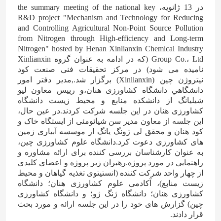
در 13 ژانویه، the summary meeting of the national key
R&D project "Mechanism and Technology for Reducing
and Controlling Agricultural Non-Point Source Pollution
from Nitrogen through High-efficiency and Long-term
Nitrogen" hosted by Henan Xinlianxin Chemical Industry
Group Co.، Ltd (که در ادامه به عنوان گروه Xinlianxin
نامیده می شود) در مرکز تحقیقات فنی صنعت کود
نیتروژن چین (Xinlianxin) برگزار شد.,مدير دفتر امور
دانشگاهي دانشگاه کشاورزی هنان،و رییس معاون لیو
شیلیانگ از دانشکده منابع و محیط زیست دانشگاه
کشاورزی هنان در این جلسه شرکت کردند.در عین حال،
این جلسه از معاون مدیر سن شیائومئی از ایستگاه خاک و
کود هنان و محقق لی ژونگ یانگ از موسسه آبیاری زمین
های کشاورزی دعوت کرد.دانشگاه علوم کشاورزی چین،
به عنوان کارشناسان بررسی کننده برای ارائه مشاوره و
راهنمایی در مورد پروژه.رهبران زیر پروژه و اعضای کلیدی
از چهار واحد شرکت کننده (انستیتوی تغذیه گیاهان و محیط
زیست منابع)، آکادمی علوم کشاورزی هنان؛ دانشگاه
کشاورزی هنان؛ دانشگاه ژنگ ژو؛ و دانشگاه کشاورزی
چین) گزارش های خود را در این جلسه ارائه و مورد بحث
قرار دادند.