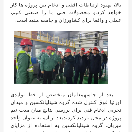
بالا، بهبود ارتباطات افقی و ادغام بین پروژه ها کار
خواهد کرد.و محصولات فنی ما را صنعتی کنیم،
کود نیتروژن پتاسیم
عملی و واقعا برای کشاورزان و جامعه مفید است.
کود مرکب
نیترات کلسیم آمونیوم (CAN)
`
ملامینه
بیومتانول
بعد از جلسهمعلمان متخصص از خط تولیدی
اورئیا فوق کنترل شده گروه شینلیانکسین و میدان
اوره درجه خودرو
تجربی ادغام فنی برای بررسی نتایج میان مدت تیم
پروژه در محل بازدید کردندبعد از آن، به عنوان واحد
میزبان، گروه شینلیانکسین به استفاده از مزایای
پلاستیک POM