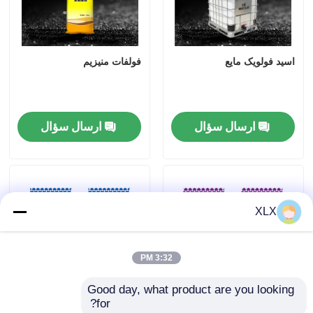
اسید فولویک مایع
فولفات منیزیم
ارسال سؤال
ارسال سؤال
XLX
3:32 PM
Good day, what product are you looking 
for?
سری هیومیک اسید
سری تلفات-کنترل