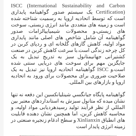
ISCC (International Sustainability and Carbon
Certification) یک سیستم صدور گواهینامه پایداری
است که توسط اتحادیه اروپا به رسمیت شناخته شده
است و زمینه های متعددی مانند انرژی زیستی، سوخت
های زیستی،و محصولات شیمیاییالزامات صدور
گواهینامه آن شامل شاخص های اصلی مانند پایداری
مواد اولیه، کاهش گازهای گلخانه ای و ردپای کربن در
کل چرخه زندگی است.با سرعت کاهش کربن در صنعت
کشتیرانی جهانیمتانول سبز به تدریج تبدیل به یک
جایگزین مهم برای سوخت های دریایی سنتی شده
است.و ISCC گواهینامه اتحادیه اروپا نیز تبدیل به یک
صلاحیت ضروری برای محصولات برای ورود به اتحادیه
اروپا و بازارهای بین المللی.
گواهينامه پايگاه جيانگسي شينليانکسين اين دفعه نه تنها
نشان ميده که متانول سبزش به استانداردهاي معتبر بين
المللي از نظر فرآیند توليد رسيدهردیابی مواد اولیه، و
محاسبه کاهش کربن، اما همچنین نشان دهنده قابلیت
های انطباق Xinlianxin و سطح ادغام زنجیره صنعتی در
زمینه انرژی پایدار است