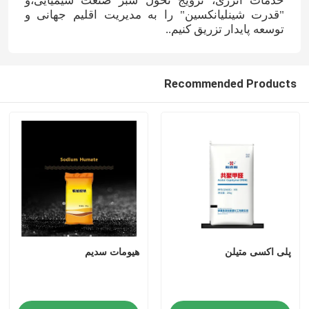
خدمات انرژی، ترویج تحول سبز صنعت شیمیایی،و
"قدرت شینلیانکسین" را به مدیریت اقلیم جهانی و
توسعه پایدار تزریق کنیم..
الکل فورفوریل
DMF
Recommended Products
اسید هومیک
پلی اکسی متیلن
هیومات سدیم