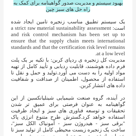
بهبود سیستم و مدیریت صدور گواهینامه برای کمک به
راه حل های سبز چین
کود نیتروژن پتاسیم
یک سیستم تطبیق مناسب زنجیره تامین ایجاد شده
است: a strict raw material sustainability assessment
and risk control mechanism has been set up to
کود مرکب
ensure that the supply chain meets international
standards and that the certification risk level remains
at a low level.
نیترات کلسیم آمونیوم (CAN)
مدیریت کل زنجیره ی ردپای کربن: با تکیه بر یک پلت
فرم داده هوشمند، قابلیت ردیابی و تأیید کامل از تهیه
مواد اولیه را به دست می آورد.تولید و حمل و نقل تا
ملامینه
استفاده از محصول، اطمینان از صداقت و شفافیت
داده های انتشار کربن.
بیومتانول
در آینده، گروه صنعت شیمیایی شینلیانکسین از این
گواهینامه به عنوان فرصتی برای عمیق تر شدن
تحقیقات و توسعه فناوری های سبز و ایجاد ظرفیت
اوره درجه خودرو
استفاده خواهد کرد.گسترش طرح متنوع انرژی پاک
"برقی سبز - هیدروژن سبز - آمونیاک الکل سبز"،
ساخت یک زنجیره زیست محیطی کامل از تولید سبز تا
پلاستیک POM