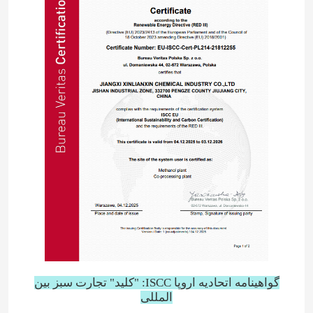
گواهینامه اتحادیه اروپا ISCC: "کلید" تجارت سبز بین
المللی