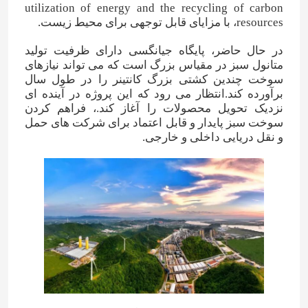
utilization of energy and the recycling of carbon
resources، با مزایای قابل توجهی برای محیط زیست.
درباره ما
در حال حاضر، پایگاه جیانگسی دارای ظرفیت تولید
متانول سبز در مقیاس بزرگ است که می تواند نیازهای
سوخت چندین کشتی بزرگ کانتینر را در طول سال
تور کارخانه
برآورده کند.انتظار می رود که این پروژه در آینده ای
نزدیک تحویل محصولات را آغاز کند.، فراهم کردن
سوخت سبز پایدار و قابل اعتماد برای شرکت های حمل
کنترل کیفیت
و نقل دریایی داخلی و خارجی.
با ما تماس بگیرید
اخبار
موارد
اوره