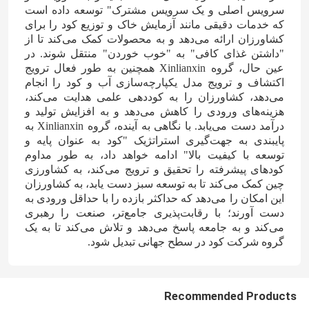
سرویس اصلی و یک سرویس مشترک" توسعه داده است
که خدمات دقیقی مانند آزمایش خاک و توزیع کود را برای
الکل فورفوریل
کشاورزان ارائه می‌دهد و به محصولات کمک می‌کند تا از
"داشتن غذای کافی" به "خوب خوردن" منتقل شوند. در
عین حال، گروه Xinlianxin همچنین به طور فعال ترویج
DMF
اکتشاف و ترویج مدل یکپارچه‌سازی آب و کود را انجام
می‌دهد، کشاورزان را به کوددهی علمی هدایت می‌کند،
هزینه‌های ورودی را کاهش می‌دهد و به افزایش تولید و
اسید هومیک
درآمد دست می‌یابد. با نگاهی به آینده، گروه Xinlianxin به
پایبندی به جهت‌گیری استراتژیک "کود به عنوان پایه و
توسعه با کیفیت بالا" ادامه خواهد داد، به طور مداوم
کودهای پیشرفته را تحقیق و ترویج می‌کند، به کشاورزی
چین کمک می‌کند تا به توسعه سبز دست یابد، به کشاورزان
این امکان را می‌دهد که حداکثر بازده را با حداقل ورودی به
دست آورند؛ با رقابت‌پذیری جامع‌تر، صنعت را رهبری
می‌کند و به جامعه پاسخ می‌دهد و تلاش می‌کند تا به یک
گروه شرکت کود در سطح جهانی تبدیل شود.
Recommended Products