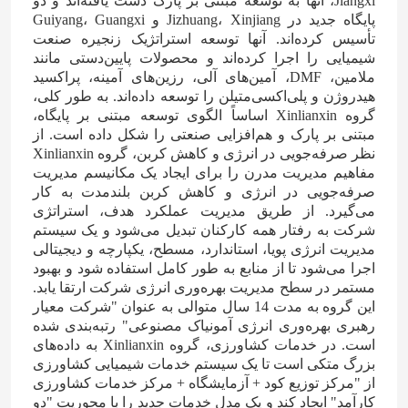
Jiangxi، آنها به توسعه مبتنی بر پارک دست یافته‌اند و دو
پایگاه جدید در Jizhuang، Xinjiang و Guiyang، Guangxi
تأسیس کرده‌اند. آنها توسعه استراتژیک زنجیره صنعت
کود نیتروژن پتاسیم
شیمیایی را اجرا کرده‌اند و محصولات پایین‌دستی مانند
ملامین، DMF، آمین‌های آلی، رزین‌های آمینه، پراکسید
هیدروژن و پلی‌اکسی‌متیلن را توسعه داده‌اند. به طور کلی،
کود مرکب
گروه Xinlianxin اساساً الگوی توسعه مبتنی بر پایگاه،
مبتنی بر پارک و هم‌افزایی صنعتی را شکل داده است. از
نظر صرفه‌جویی در انرژی و کاهش کربن، گروه Xinlianxin
نیترات کلسیم آمونیوم (CAN)
مفاهیم مدیریت مدرن را برای ایجاد یک مکانیسم مدیریت
صرفه‌جویی در انرژی و کاهش کربن بلندمدت به کار
می‌گیرد. از طریق مدیریت عملکرد هدف، استراتژی
ملامینه
شرکت به رفتار همه کارکنان تبدیل می‌شود و یک سیستم
مدیریت انرژی پویا، استاندارد، مسطح، یکپارچه و دیجیتالی
اجرا می‌شود تا از منابع به طور کامل استفاده شود و بهبود
بیومتانول
مستمر در سطح مدیریت بهره‌وری انرژی شرکت ارتقا یابد.
این گروه به مدت 14 سال متوالی به عنوان "شرکت معیار
رهبری بهره‌وری انرژی آمونیاک مصنوعی" رتبه‌بندی شده
اوره درجه خودرو
است. در خدمات کشاورزی، گروه Xinlianxin به داده‌های
بزرگ متکی است تا یک سیستم خدمات شیمیایی کشاورزی
از "مرکز توزیع کود + آزمایشگاه + مرکز خدمات کشاورزی
پلاستیک POM
کارآمد" ایجاد کند و یک مدل خدمات جدید را با محوریت "دو