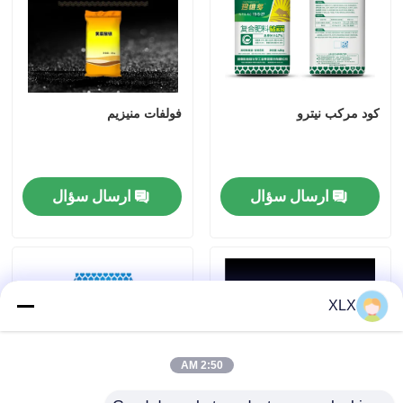
کود مرکب نیترو
فولفات منیزیم
ارسال سؤال
ارسال سؤال
XLX
2:50 AM