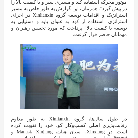
موتور محرکه استفاده کند و مسیری سبز و با کیفیت بالا را
در پیش گیرد". همزمان، این گزارش به طور خاص به مسیر
استراتژیک و اقدامات توسعه گروه Xinlianxin در اجرای
درباره ما
استراتژی "استفاده از کود به عنوان پایه و دستیابی به
توسعه با کیفیت بالا" پرداخت که مورد تحسین رهبران و
مهمانان حاضر قرار گرفت.
تور کارخانه
کنترل کیفیت
با ما تماس بگیرید
اخبار
موارد
در طول سال‌ها، گروه Xinlianxin به طور مداوم
رقابت‌پذیری اصلی کسب‌وکار کود خود را تقویت کرده
است. در Xinxiang، استان هنان، Manasi، Xinjiang و
اوره