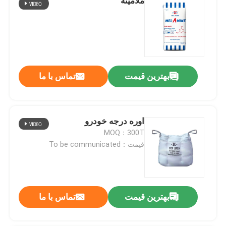
ملامینه
بهترین قیمت
تماس با ما
اوره درجه خودرو
MOQ：300T
قیمت：To be communicated
بهترین قیمت
تماس با ما