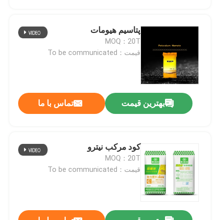
پتاسیم هیومات
MOQ：20T
قیمت：To be communicated
بهترین قیمت
تماس با ما
کود مرکب نیترو
صفحه اصلی
MOQ：20T
قیمت：To be communicated
محصولات
فیلم های