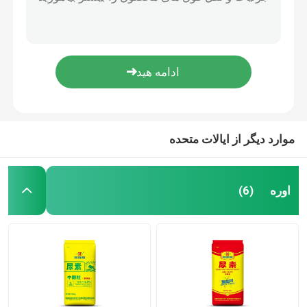
فولوات پتاسیم (قلیایی)
DD-Fulvic Acid (مقاومت در آب سخت 50DH°)
کود نیتروژن پتاسیم
فولفات پتاسیم نوع جهانی (الکالین)
عامل کیلیت آلی اسید فولویک
کود مرکب
اسید فولویک مایع
نیترات کلسیم آمونیوم (CAN)
موارد دیگر از ایالات متحده
ملامینه
اوره
(6)
بیومتانول
اوره درجه خودرو
پلاستیک POM