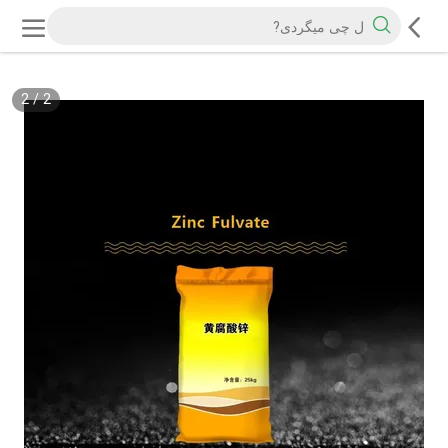
2
/
2