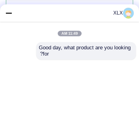
زینک فولوات
XLX
11:49 AM
Good day, what product are you looking 
for?
ادامه هید
محصولات توصیه شده
خانه
دربارهی ما
تماس با ما
Desktop Site
نقشه سایت
سیاست حفظ حریم خصوصی