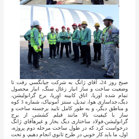
الکل فورفوریل
DMF
اسید هومیک
صبح روز 24، آقاي ژانگ به شرکت جيانگسي رفت تا
وضعيت ساخت و ساز انبار زغال سنگ، انبار محصول
تمام شده اوريا، اتاق کابينه اوريا، برج گرانوليشن،
دیگ،جداسازی هوا، تبدیل، سنتز آمونیاک، شماره 3 کوه
و مناطق دیگر، و به طور کامل تایید برجسته ساخت و
ساز با کیفیت بالا مانند فیلم کششی از برج
گرانولیشن،فولاد ساختاری دیگ بخار و غیرهآقاي ژانگ
درخواست کرد که در طول ساخت مرحله دوم پروژه،
اول، ما بايد کار خوبي در طرح ثانوي انجام دهيم، و تحت