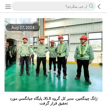
Aug 27, 2024
ژانگ چينگجين، مدير کل گروه XLX، پايگاه جيانگسي مورد
تحقيق قرار گرفت