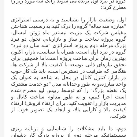
گروه در نبرد اول برنده می شوند"ژانگ سه مورد زیر را
مطرح کرد::
اول، وضعیت بازار را بشناسید و به درستی استراتژی
"مبارزه سه ساله" گروه را درک کنید.به رسمیت شناختن
مقیاس شرکت یک مزیت نیستدر ماه ژوئن امسال،
گروه پروژه ساخت و ساز و بازاريابي تحول دو نبرد
بزرگ،مرحله دوم پروژه، استراتژی "سه سال دو نبرد"
گروه در نبرد اول است.، همراه با سیاست، بازار، اکنون
بهترین زمان برای ساخت پروژه است.اما همچنین برای
تحقق نیازهای ذاتی توسعه با کیفیت بالا از شرکت ها،
هنگامی که ظرفیت در دسترس است، باید یک کار خوب
در بازار، کنترل کانال در محل به شاخه به عنوان یک
واحد مبارزه،و به طور وجدانانه مدل "دو خدمت مشترک
یک نقطه بزرگ" را که توسط رییس لیو مطرح شده
است اجرا کنیم.، و به طور مداوم ساخت کانال و
مدیریت بازار را تقویت کنید، برای ارتقاء فروش! ارتقاء
کیفیت بالا و کارایی بالا، و ایجاد یک تصویر خوب از
شرکت.
دوم، ما باید مشکلات را شناسایی و برنامه ریزی
سیستماتیک. مرحله دوم از پروژه بزرگ کار دشوار،