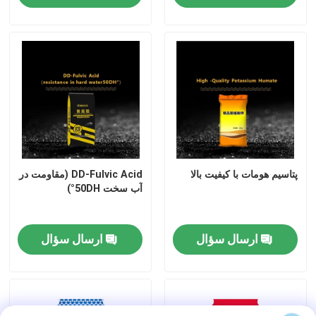
پتاسيم هومات با کيفيت بالا
DD-Fulvic Acid (مقاومت در
آب سخت 50DH°)
ارسال سؤال
ارسال سؤال