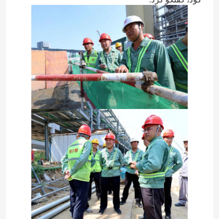
کود نیتروژن پتاسیم
کود مرکب
نیترات کلسیم آمونیوم (CAN)
ملامینه
بیومتانول
اوره درجه خودرو
پلاستیک POM